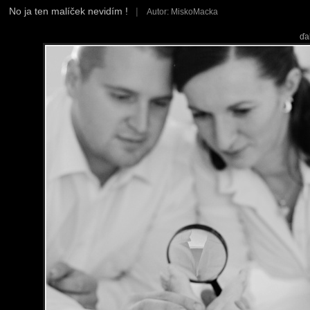
No ja ten malíček nevidím !
|
Autor: MiskoMacka
ďa