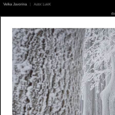
Velka Javorina
|
Autor: LukiK
ďa