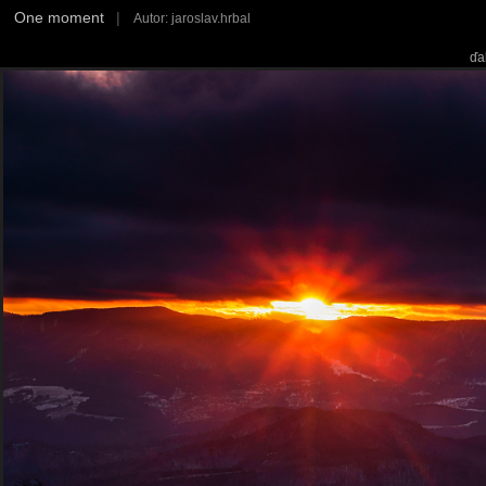
One moment
|
Autor: jaroslav.hrbal
ďa