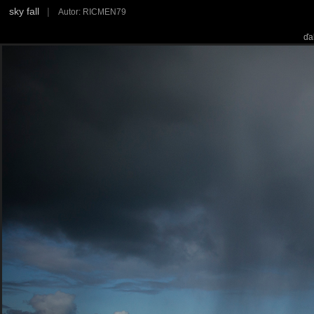
sky fall
|
Autor: RICMEN79
ďa