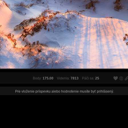
Body:
175.00
Videnia:
7813
Páči sa:
25
Pre vloženie príspevku alebo hodnotenie musíte byť
prihlásený
.