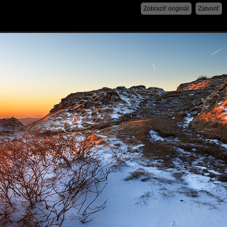
Zobraziť originál
Zatvoriť