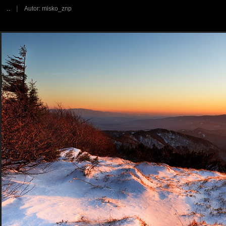
..
|
Autor: misko_znp