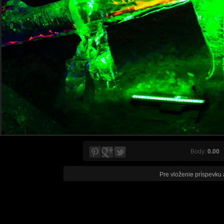
Body:
0.00
V
Pre vloženie príspevku