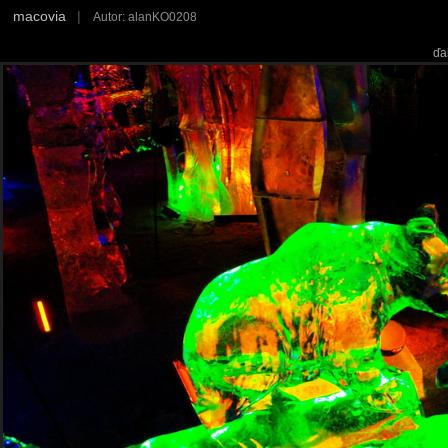
macovia
|
Autor: alanKO0208
ďa