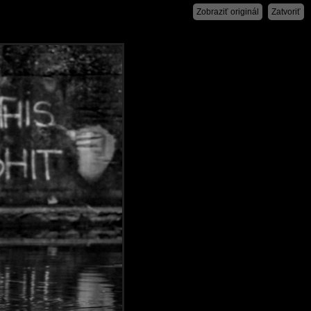
Zobraziť originál
Zatvoriť