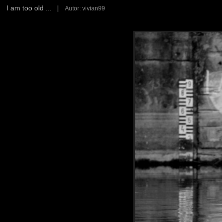
I am too old ...
|
Autor: vivian99