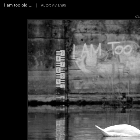
I am too old ...
|
Autor: vivian99
ďa