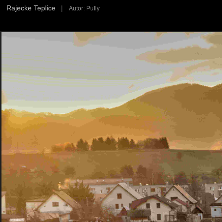
Rajecke Teplice
|
Autor: Pully