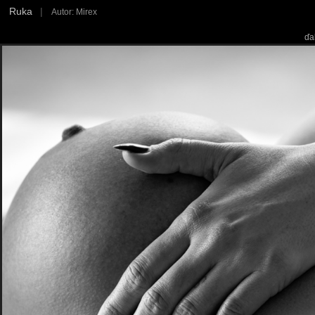
Ruka
|
Autor: Mirex
ďa