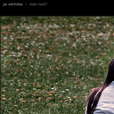
jar odchrbta
|
Autor: root27