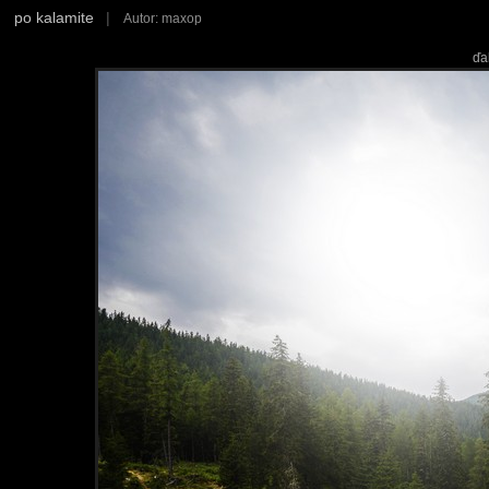
po kalamite
|
Autor: maxop
ďa