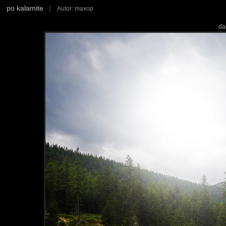
po kalamite
|
Autor: maxop
ďa