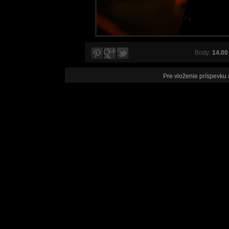
Body:
14.00
Pre vloženie príspevku