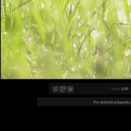
Body:
0.00
V
Pre vloženie príspevku