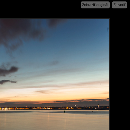
Zobraziť originál
Zatvoriť