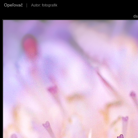
Opeľovač
|
Autor: fotografik
ďa