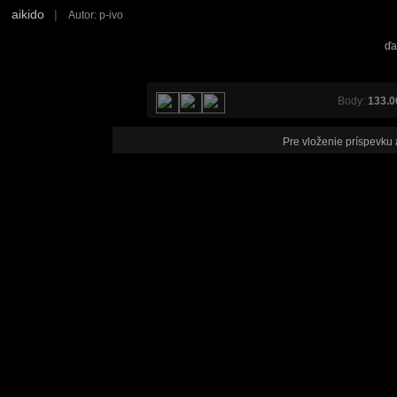
aikido
|
Autor: p-ivo
ďa
Body:
133.0
Pre vloženie príspevku