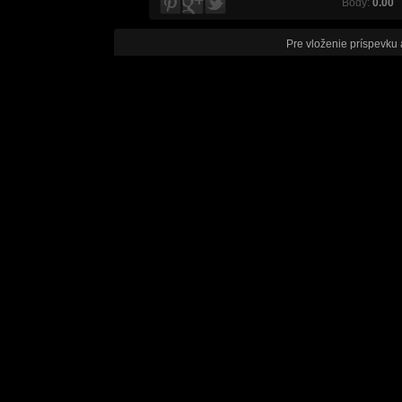
Body:
0.00
V
Pre vloženie príspevku