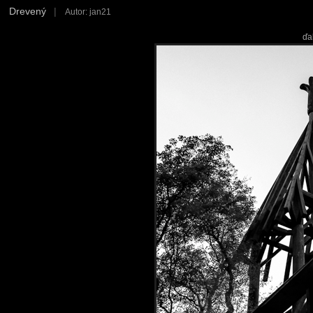
Drevený
|
Autor: jan21
ďa