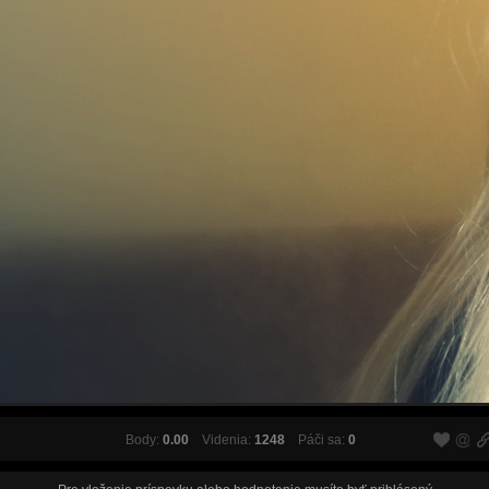
Body:
0.00
Videnia:
1248
Páči sa:
0