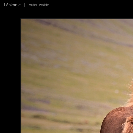
Láskanie
|
Autor: walde