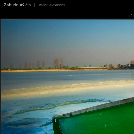
Zabudnutý čln
|
Autor: alexmenti
ďa