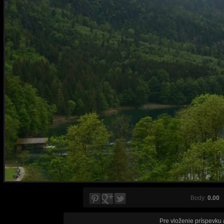
Body:
0.00
V
Pre vloženie príspevku