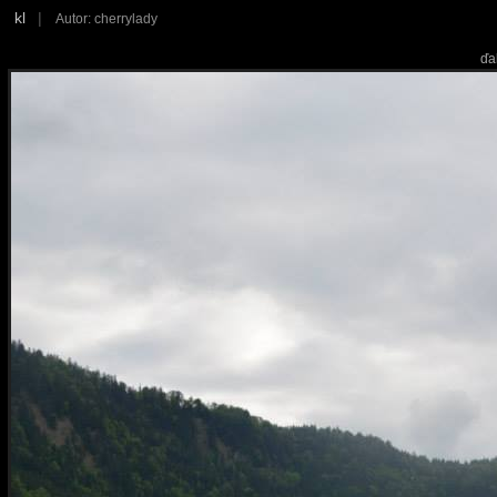
kl
|
Autor: cherrylady
ďa