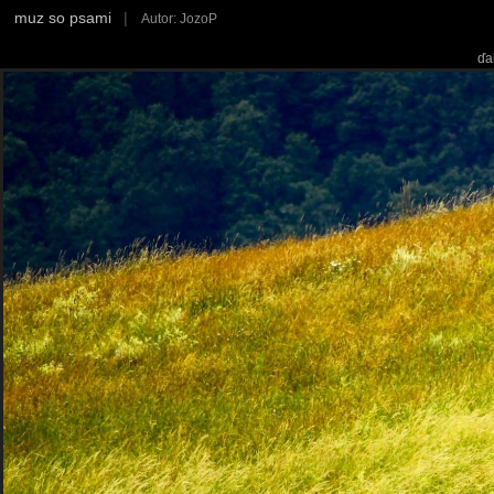
muz so psami
|
Autor: JozoP
ďa