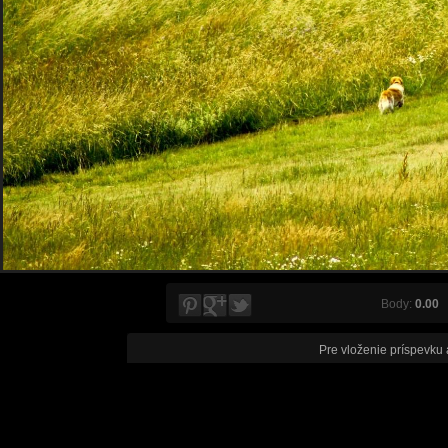
Body:
0.00
V
Pre vloženie príspevku