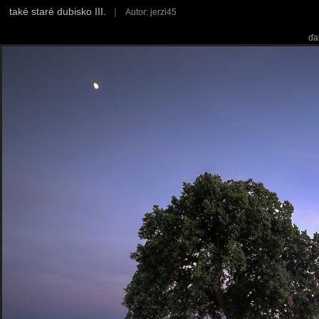
také staré dubisko III.
|
Autor: jerzi45
ďa