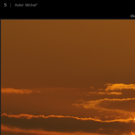
S
|
Autor: Michal*
ďa