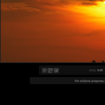
Body:
0.00
V
Pre vloženie príspevku