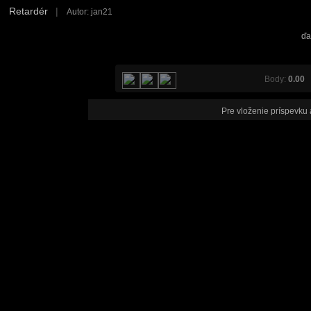
Retardér
|
Autor: jan21
ďa
Body:
0.00
V
Pre vloženie príspevku