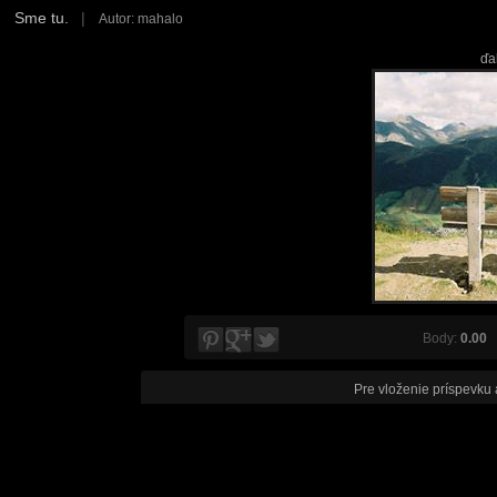
Sme tu.
|
Autor: mahalo
ďa
Body:
0.00
V
Pre vloženie príspevku