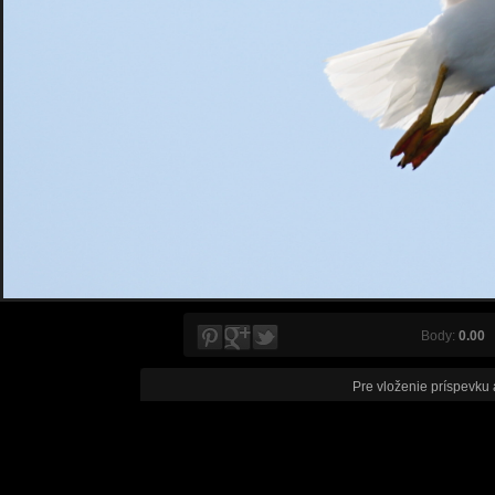
Body:
0.00
V
Pre vloženie príspevku