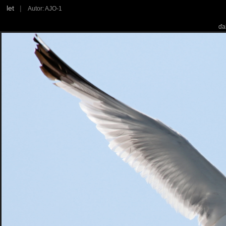
let
|
Autor: AJO-1
ďa