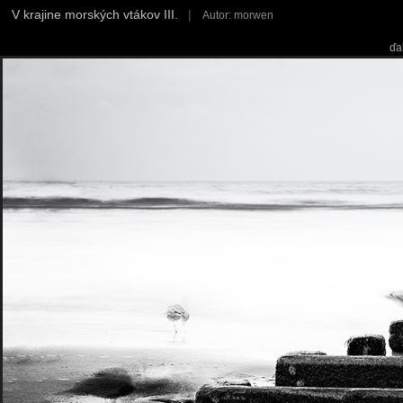
V krajine morských vtákov III.
|
Autor: morwen
ďa