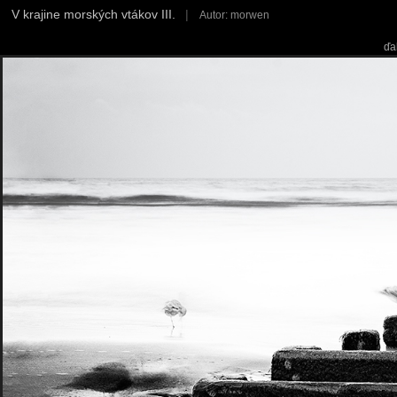
V krajine morských vtákov III.
|
Autor: morwen
ďa