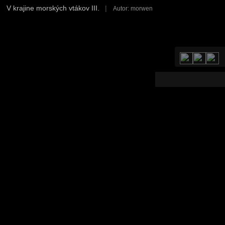
V krajine morských vtákov III.
|
Autor: morwen