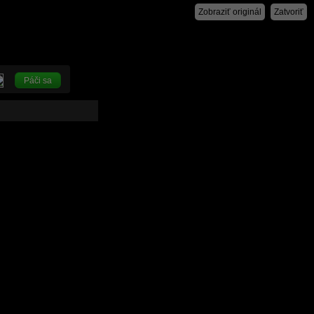
Zobraziť originál
Zatvoriť
Páči sa