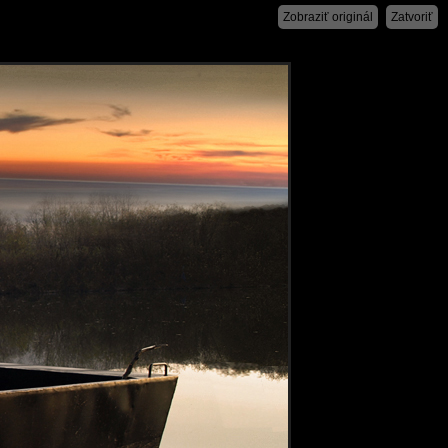
Zobraziť originál
Zatvoriť