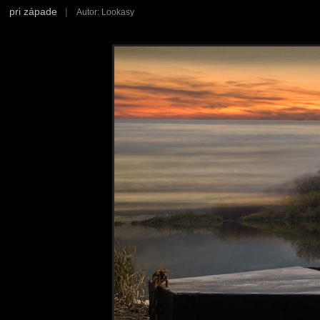
pri západe
|
Autor: Lookasy