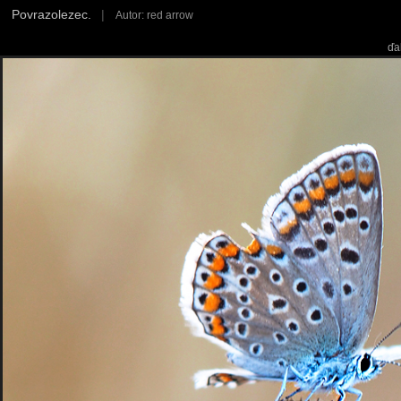
Povrazolezec.
|
Autor: red arrow
ďa