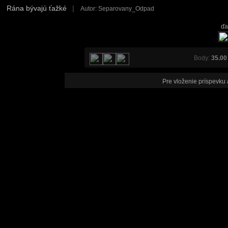
Rána bývajú ťažké
|
Autor: Separovany_Odpad
ďa
Body:
35.00
Pre vloženie príspevku