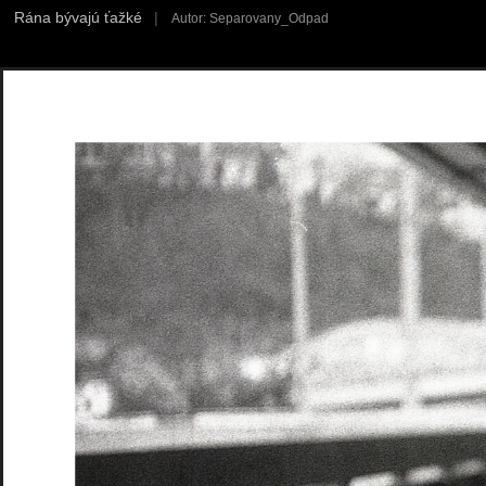
Rána bývajú ťažké
|
Autor: Separovany_Odpad