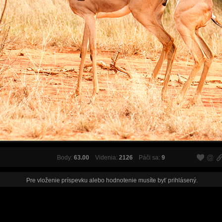
Body:
63.00
Videnia:
2126
Páči sa:
9
Pre vloženie príspevku alebo hodnotenie musíte byť
prihlásený
.