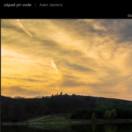
západ pri vode
|
Autor: daniel.k
ďa