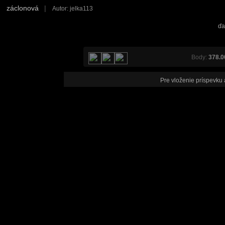
záclonová
|
Autor: jelka113
ďa
Body:
378.0
Pre vloženie príspevku