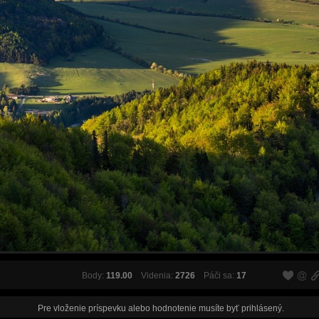
Body:
119.00
Videnia:
2726
Páči sa:
17
Pre vloženie príspevku alebo hodnotenie musíte byť
prihlásený
.