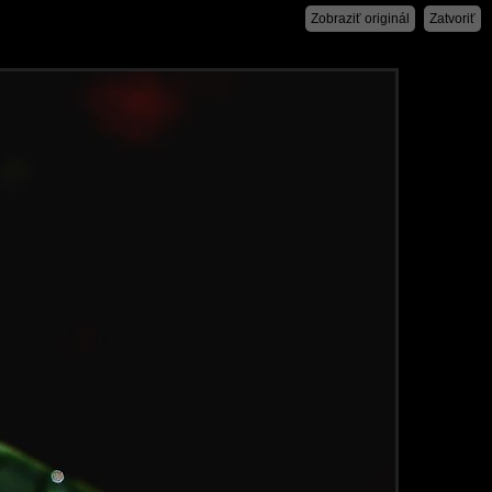
Zobraziť originál
Zatvoriť