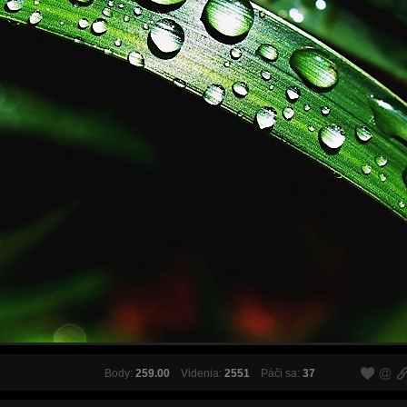
Body:
259.00
Videnia:
2551
Páči sa:
37