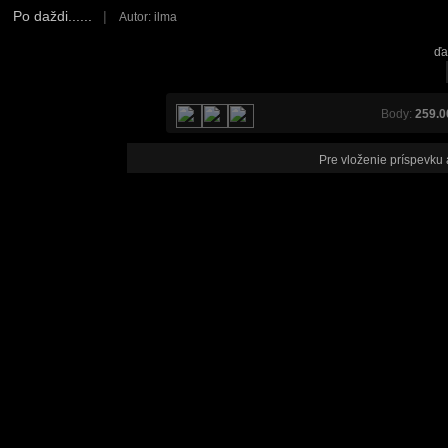
Po daždi......
|
Autor: ilma
ďa
Body:
259.0
Pre vloženie príspevku