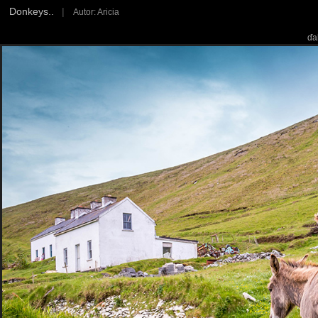
Donkeys..
|
Autor: Aricia
ďa