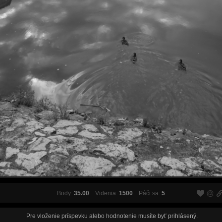
Body:
35.00
Videnia:
1500
Páči sa:
5
Pre vloženie príspevku alebo hodnotenie musíte byť
prihlásený
.