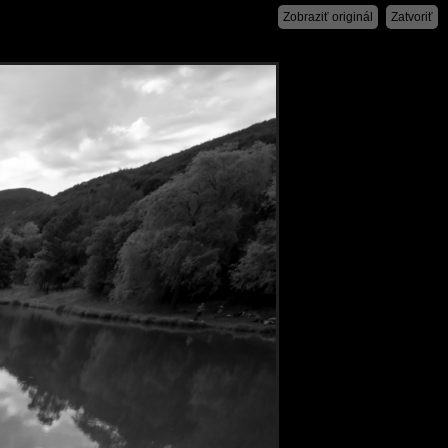
Zobraziť originál
Zatvoriť