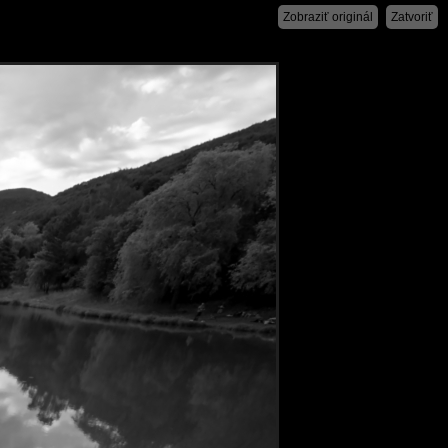
Zobraziť originál
Zatvoriť