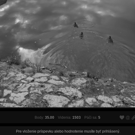
Body:
35.00
Videnia:
1503
Páči sa:
5
Pre vloženie príspevku alebo hodnotenie musíte byť
prihlásený
.