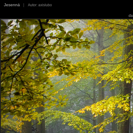
Jesenná
|
Autor: axislubo
ďa