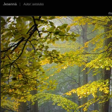
Jesenná
|
Autor: axislubo
ďa