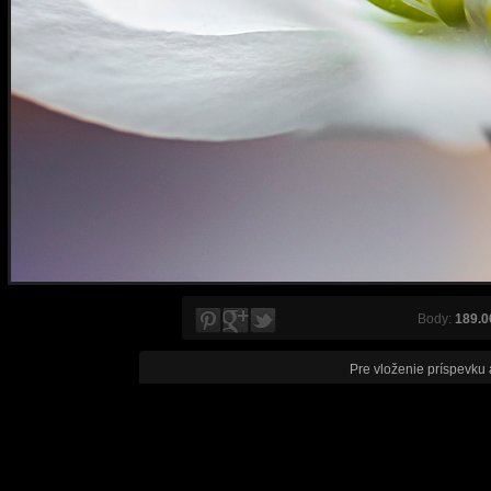
Body:
189.0
Pre vloženie príspevku