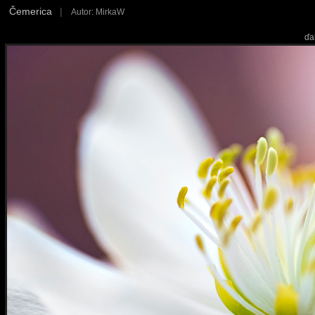
Čemerica
|
Autor: MirkaW
ďa