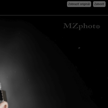
Zobraziť originál
Zatvoriť