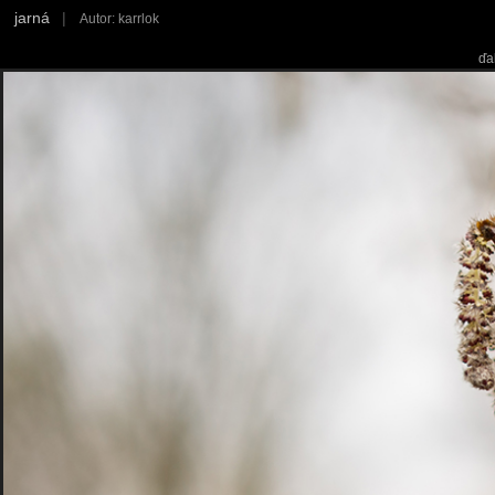
jarná
|
Autor: karrlok
ďa